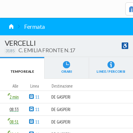
vai al contenuto
Fermata
VERCELLI
C. EMILIA FRONTE N.17
3185
TEMPO REALE
ORARI
LINEE / PERCORSI
Alle
Linea
Destinazione
2 min
11
DE GASPERI
08:33
11
DE GASPERI
08:51
11
DE GASPERI