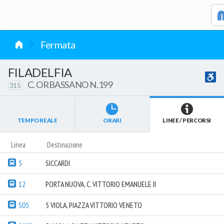
vai al contenuto
Fermata
FILADELFIA
C. ORBASSANO N.199
315
TEMPO REALE
ORARI
LINEE / PERCORSI
Linea
Destinazione
5
SICCARDI
12
PORTA NUOVA, C. VITTORIO EMANUELE II
S05
5 VIOLA, PIAZZA VITTORIO VENETO