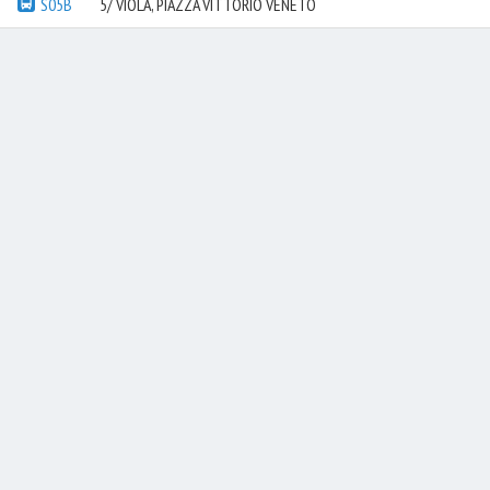
S05B
5/ VIOLA, PIAZZA VITTORIO VENETO