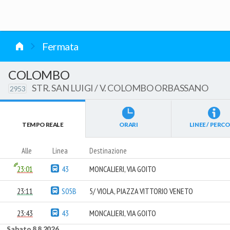
vai al contenuto
Fermata
COLOMBO
STR. SAN LUIGI / V. COLOMBO ORBASSANO
2953
TEMPO REALE
ORARI
LINEE / PERCO
Alle
Linea
Destinazione
23:01
43
MONCALIERI, VIA GOITO
23:11
S05B
5/ VIOLA, PIAZZA VITTORIO VENETO
23:43
43
MONCALIERI, VIA GOITO
Sabato 8.8.2026