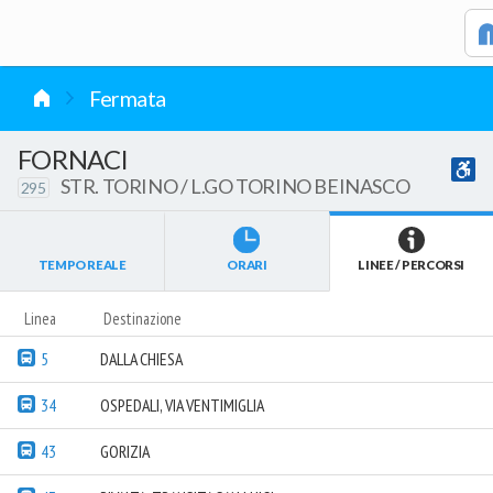
vai al contenuto
Fermata
FORNACI
STR. TORINO / L.GO TORINO BEINASCO
295
TEMPO REALE
ORARI
LINEE / PERCORSI
Linea
Destinazione
5
DALLA CHIESA
34
OSPEDALI, VIA VENTIMIGLIA
43
GORIZIA