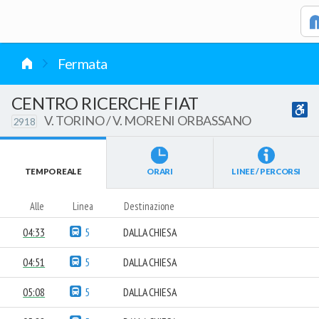
vai al contenuto
Fermata
CENTRO RICERCHE FIAT
V. TORINO / V. MORENI ORBASSANO
2918
TEMPO REALE
ORARI
LINEE / PERCORSI
Alle
Linea
Destinazione
04:33
5
DALLA CHIESA
04:51
5
DALLA CHIESA
05:08
5
DALLA CHIESA