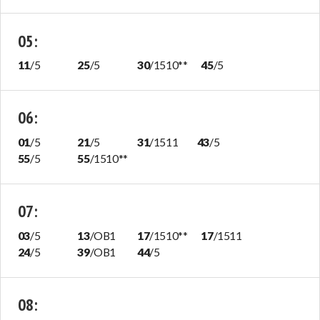
05
:
11
/
5
25
/
5
30
/
1510
**
45
/
5
06
:
01
/
5
21
/
5
31
/
1511
43
/
5
55
/
5
55
/
1510
**
07
:
03
/
5
13
/
OB1
17
/
1510
**
17
/
1511
24
/
5
39
/
OB1
44
/
5
08
: