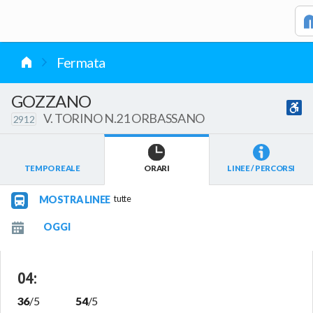
vai al contenuto
Fermata
GOZZANO
V. TORINO N.21 ORBASSANO
2912
TEMPO REALE
ORARI
LINEE / PERCORSI
MOSTRA LINEE
tutte
04
:
36
/
5
54
/
5