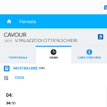
vai al contenuto
Fermata
CAVOUR
V. PALAZZO DI CITTA' N.3 CHIERI
2850
TEMPO REALE
ORARI
LINEE / PERCORSI
MOSTRA LINEE
tutte
04
:
34
/
30