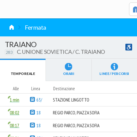
vai al contenuto
Fermata
TRAIANO
C. UNIONE SOVIETICA / C. TRAIANO
283
TEMPO REALE
ORARI
LINEE / PERCORSI
Alle
Linea
Destinazione
1 min
63/
STAZIONE LINGOTTO
08:02
18
REGIO PARCO, PIAZZA SOFIA
08:17
18
REGIO PARCO, PIAZZA SOFIA