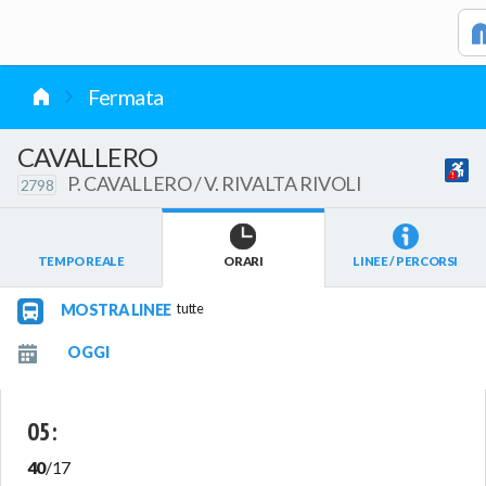
vai al contenuto
Fermata
CAVALLERO
P. CAVALLERO / V. RIVALTA RIVOLI
2798
TEMPO REALE
ORARI
LINEE / PERCORSI
MOSTRA LINEE
tutte
05
:
40
/
17