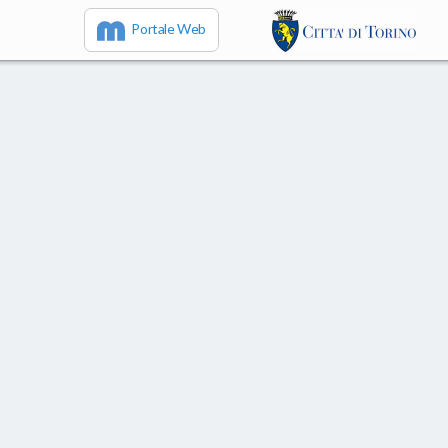
Portale Web
IT
EN
FR