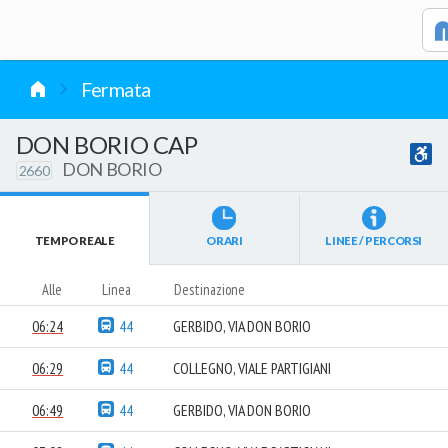
vai al contenuto
Fermata
DON BORIO CAP
DON BORIO
2660
TEMPO REALE
ORARI
LINEE / PERCORSI
Alle
Linea
Destinazione
06:24
44
GERBIDO, VIA DON BORIO
06:29
44
COLLEGNO, VIALE PARTIGIANI
06:49
44
GERBIDO, VIA DON BORIO