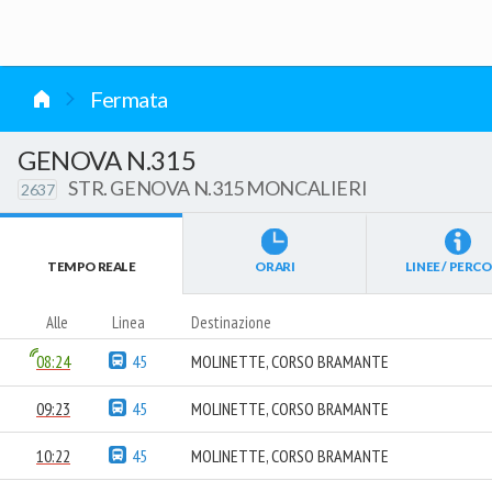
vai al contenuto
Fermata
GENOVA N.315
STR. GENOVA N.315 MONCALIERI
2637
TEMPO REALE
ORARI
LINEE / PERCO
Alle
Linea
Destinazione
08:24
45
MOLINETTE, CORSO BRAMANTE
09:23
45
MOLINETTE, CORSO BRAMANTE
10:22
45
MOLINETTE, CORSO BRAMANTE