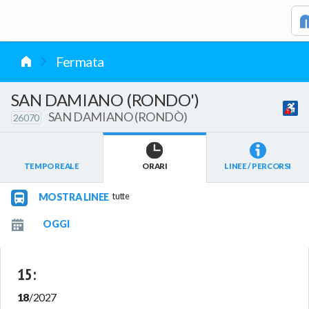
vai al contenuto
Fermata
SAN DAMIANO (RONDO')
SAN DAMIANO (RONDÒ)
26070
TEMPO REALE
ORARI
LINEE / PERCORSI
MOSTRA LINEE
tutte
15
:
18
/
2027