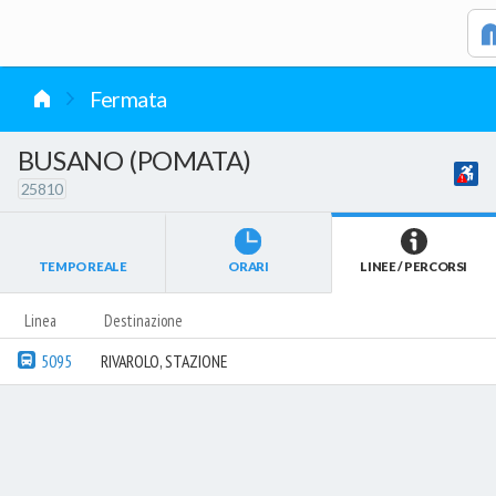
vai al contenuto
Fermata
BUSANO (POMATA)
25810
TEMPO REALE
ORARI
LINEE / PERCORSI
Linea
Destinazione
5095
RIVAROLO, STAZIONE