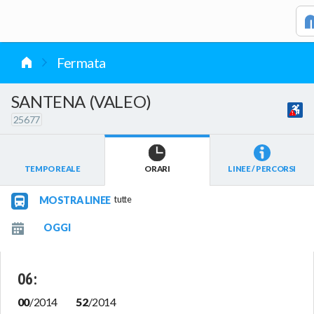
vai al contenuto
Fermata
SANTENA (VALEO)
25677
TEMPO REALE
ORARI
LINEE / PERCORSI
MOSTRA LINEE
tutte
06
:
00
/
2014
52
/
2014