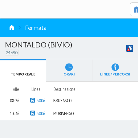
vai al contenuto
Fermata
MONTALDO (BIVIO)
24690
TEMPO REALE
ORARI
LINEE / PERCORSI
Alle
Linea
Destinazione
08:26
3006
BRUSASCO
13:46
3006
MURISENGO