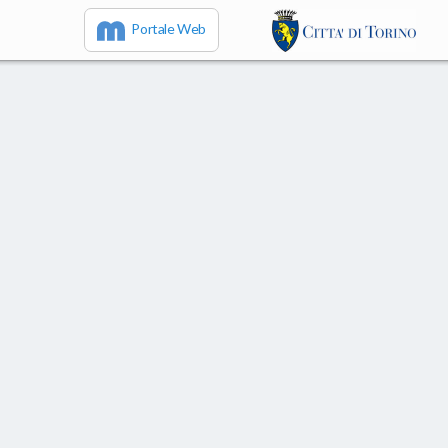
Portale Web
IT
EN
FR