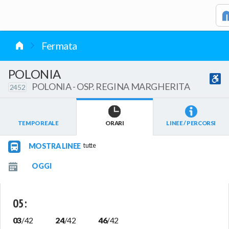
vai al contenuto
Fermata
POLONIA
POLONIA - OSP. REGINA MARGHERITA
2452
TEMPO REALE
ORARI
LINEE / PERCORSI
MOSTRA LINEE
tutte
05
:
03
/
42
24
/
42
46
/
42