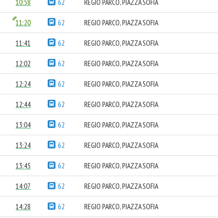
10:58
62
REGIO PARCO, PIAZZA SOFIA
11:20
62
REGIO PARCO, PIAZZA SOFIA
11:41
62
REGIO PARCO, PIAZZA SOFIA
12:02
62
REGIO PARCO, PIAZZA SOFIA
12:24
62
REGIO PARCO, PIAZZA SOFIA
12:44
62
REGIO PARCO, PIAZZA SOFIA
13:04
62
REGIO PARCO, PIAZZA SOFIA
13:24
62
REGIO PARCO, PIAZZA SOFIA
13:45
62
REGIO PARCO, PIAZZA SOFIA
14:07
62
REGIO PARCO, PIAZZA SOFIA
14:28
62
REGIO PARCO, PIAZZA SOFIA