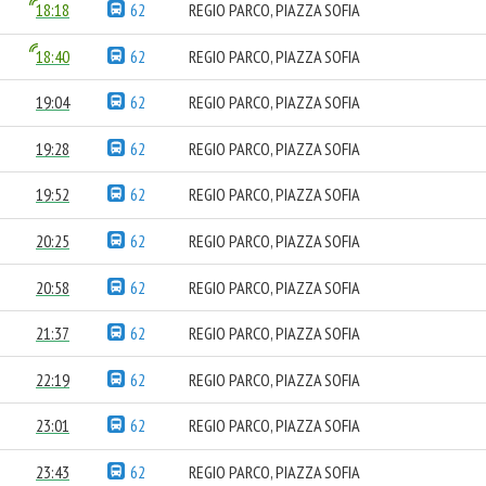
18:18
62
REGIO PARCO, PIAZZA SOFIA
18:40
62
REGIO PARCO, PIAZZA SOFIA
19:04
62
REGIO PARCO, PIAZZA SOFIA
19:28
62
REGIO PARCO, PIAZZA SOFIA
19:52
62
REGIO PARCO, PIAZZA SOFIA
20:25
62
REGIO PARCO, PIAZZA SOFIA
20:58
62
REGIO PARCO, PIAZZA SOFIA
21:37
62
REGIO PARCO, PIAZZA SOFIA
22:19
62
REGIO PARCO, PIAZZA SOFIA
23:01
62
REGIO PARCO, PIAZZA SOFIA
23:43
62
REGIO PARCO, PIAZZA SOFIA