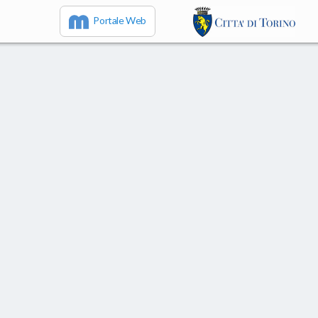
Portale Web