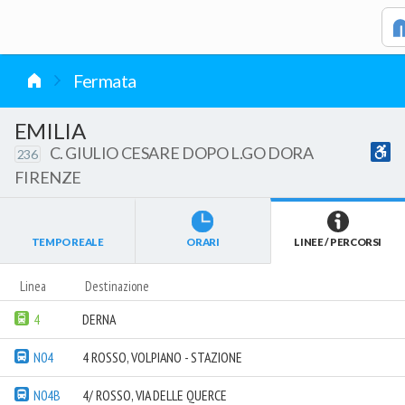
vai al contenuto
Fermata
EMILIA
C. GIULIO CESARE DOPO L.GO DORA
236
FIRENZE
TEMPO REALE
ORARI
LINEE / PERCORSI
Linea
Destinazione
4
DERNA
N04
4 ROSSO, VOLPIANO - STAZIONE
N04B
4/ ROSSO, VIA DELLE QUERCE