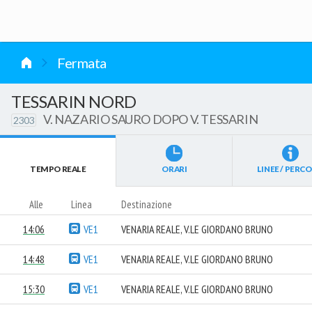
vai al contenuto
Fermata
TESSARIN NORD
V. NAZARIO SAURO DOPO V. TESSARIN
2303
TEMPO REALE
ORARI
LINEE / PERCO
Alle
Linea
Destinazione
14:06
VE1
VENARIA REALE, V.LE GIORDANO BRUNO
14:48
VE1
VENARIA REALE, V.LE GIORDANO BRUNO
15:30
VE1
VENARIA REALE, V.LE GIORDANO BRUNO