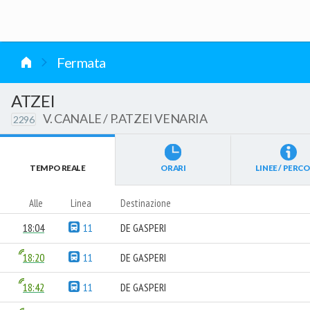
vai al contenuto
Fermata
ATZEI
V. CANALE / P.ATZEI VENARIA
2296
TEMPO REALE
ORARI
LINEE / PERCO
Alle
Linea
Destinazione
18:04
11
DE GASPERI
18:20
11
DE GASPERI
18:42
11
DE GASPERI