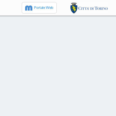
Portale Web
IT
EN
FR