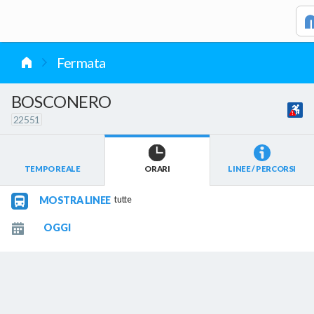
vai al contenuto
Fermata
BOSCONERO
22551
TEMPO REALE
ORARI
LINEE / PERCORSI
MOSTRA LINEE
tutte