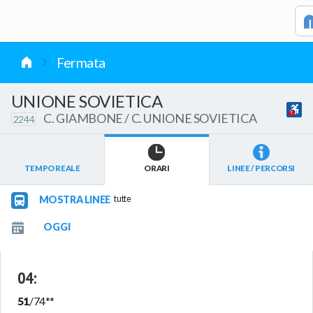
vai al contenuto
Fermata
UNIONE SOVIETICA
C. GIAMBONE / C. UNIONE SOVIETICA
2244
TEMPO REALE
ORARI
LINEE / PERCORSI
MOSTRA LINEE
tutte
04
:
51
/
74
**