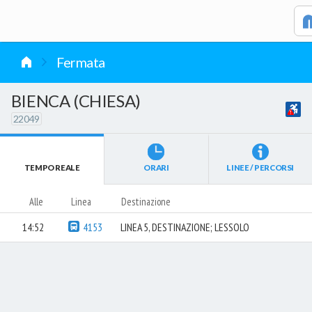
vai al contenuto
Fermata
BIENCA (CHIESA)
22049
TEMPO REALE
ORARI
LINEE / PERCORSI
Alle
Linea
Destinazione
14:52
4153
LINEA 5, DESTINAZIONE; LESSOLO