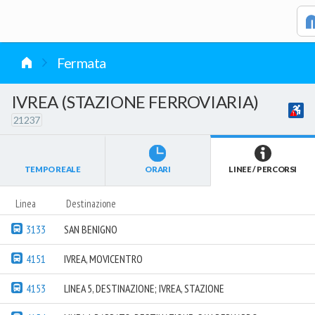
vai al contenuto
Fermata
IVREA (STAZIONE FERROVIARIA)
21237
TEMPO REALE
ORARI
LINEE / PERCORSI
Linea
Destinazione
3133
SAN BENIGNO
4151
IVREA, MOVICENTRO
4153
LINEA 5, DESTINAZIONE; IVREA, STAZIONE