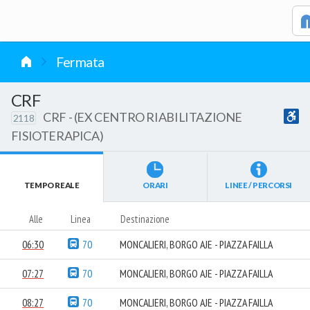
vai al contenuto
Fermata
CRF
CRF - (EX CENTRO RIABILITAZIONE
2118
FISIOTERAPICA)
TEMPO REALE
ORARI
LINEE / PERCORSI
Alle
Linea
Destinazione
06:30
70
MONCALIERI, BORGO AJE - PIAZZA FAILLA
07:27
70
MONCALIERI, BORGO AJE - PIAZZA FAILLA
08:27
70
MONCALIERI, BORGO AJE - PIAZZA FAILLA