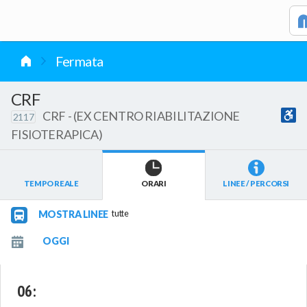
vai al contenuto
Fermata
CRF
CRF - (EX CENTRO RIABILITAZIONE
2117
FISIOTERAPICA)
TEMPO REALE
ORARI
LINEE / PERCORSI
MOSTRA LINEE
tutte
06
: