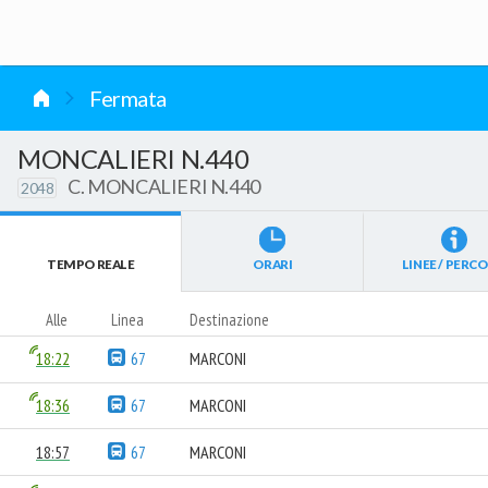
vai al contenuto
Fermata
MONCALIERI N.440
C. MONCALIERI N.440
2048
TEMPO REALE
ORARI
LINEE / PERCO
Alle
Linea
Destinazione
18:22
67
MARCONI
18:36
67
MARCONI
18:57
67
MARCONI