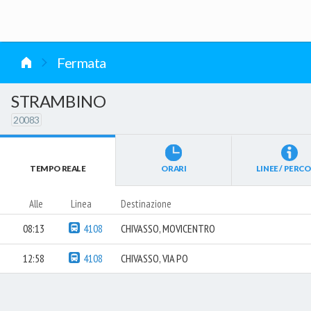
vai al contenuto
Fermata
STRAMBINO
20083
TEMPO REALE
ORARI
LINEE / PERCO
Alle
Linea
Destinazione
08:13
4108
CHIVASSO, MOVICENTRO
12:58
4108
CHIVASSO, VIA PO