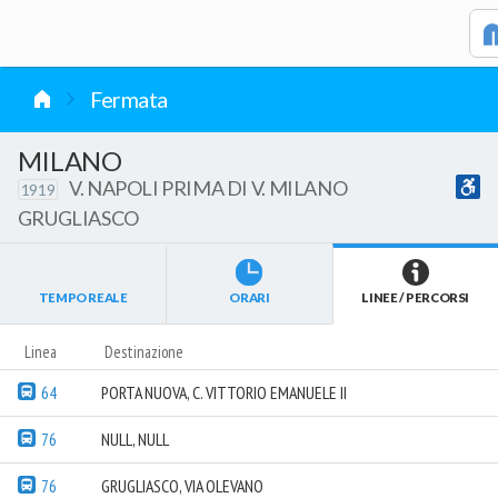
vai al contenuto
Fermata
MILANO
V. NAPOLI PRIMA DI V. MILANO
1919
GRUGLIASCO
TEMPO REALE
ORARI
LINEE / PERCORSI
Linea
Destinazione
64
PORTA NUOVA, C. VITTORIO EMANUELE II
76
NULL, NULL
76
GRUGLIASCO, VIA OLEVANO