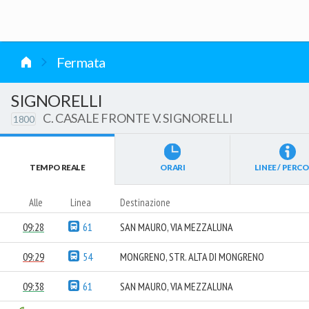
vai al contenuto
Fermata
SIGNORELLI
C. CASALE FRONTE V. SIGNORELLI
1800
TEMPO REALE
ORARI
LINEE / PERCO
Alle
Linea
Destinazione
09:28
61
SAN MAURO, VIA MEZZALUNA
09:29
54
MONGRENO, STR. ALTA DI MONGRENO
09:38
61
SAN MAURO, VIA MEZZALUNA