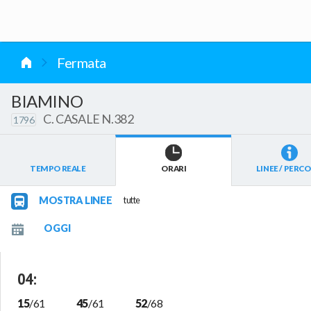
vai al contenuto
Fermata
BIAMINO
C. CASALE N.382
1796
TEMPO REALE
ORARI
LINEE / PERCO
MOSTRA LINEE
tutte
04
:
15
/
61
45
/
61
52
/
68