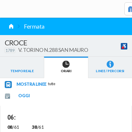
vai al contenuto
Fermata
CROCE
V. TORINO N.288 SAN MAURO
1789
TEMPO REALE
ORARI
LINEE / PERCORSI
MOSTRA LINEE
tutte
06
:
08
/
61
38
/
61