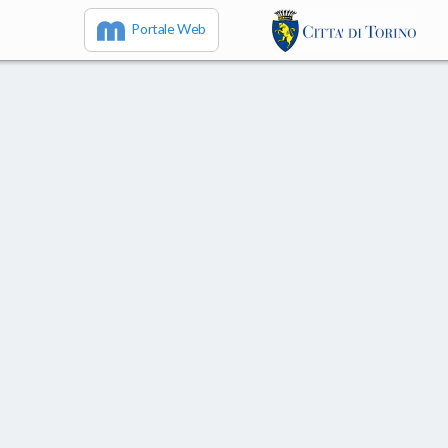
Portale Web
IT
EN
FR