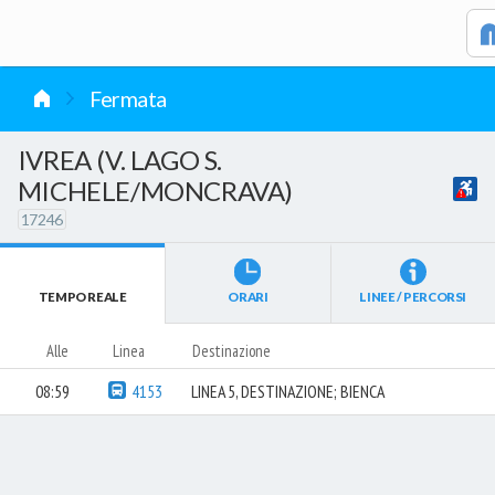
vai al contenuto
Fermata
IVREA (V. LAGO S.
MICHELE/MONCRAVA)
17246
TEMPO REALE
ORARI
LINEE / PERCORSI
Alle
Linea
Destinazione
08:59
4153
LINEA 5, DESTINAZIONE; BIENCA