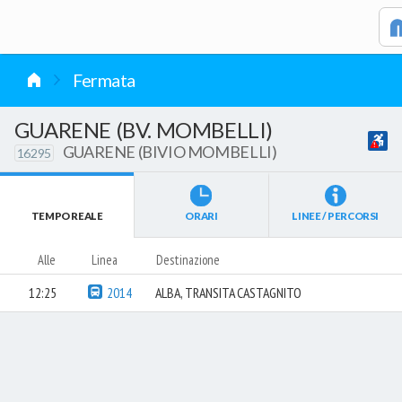
vai al contenuto
Fermata
GUARENE (BV. MOMBELLI)
GUARENE (BIVIO MOMBELLI)
16295
TEMPO REALE
ORARI
LINEE / PERCORSI
Alle
Linea
Destinazione
12:25
2014
ALBA, TRANSITA CASTAGNITO