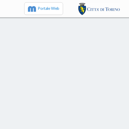
Portale Web
IT
EN
FR