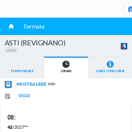
vai al contenuto
Fermata
ASTI (REVIGNANO)
16085
TEMPO REALE
ORARI
LINEE / PERCORSI
MOSTRA LINEE
tutte
08
:
42
/
2027
**