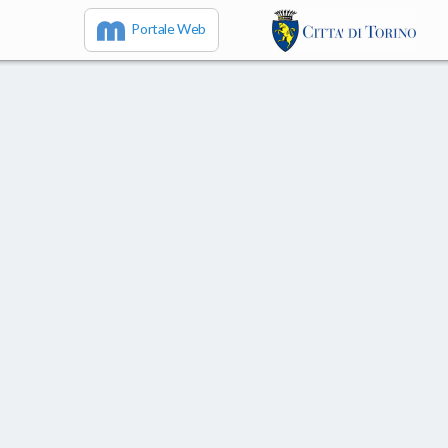
Portale Web
IT
EN
FR