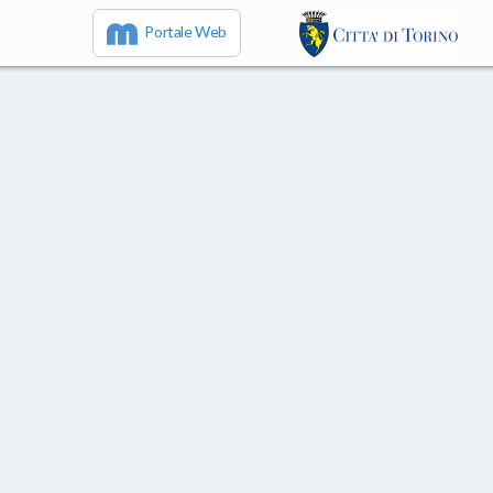
Portale Web
IT
EN
FR