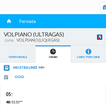
vai al contenuto
Fermata
VOLPIANO (ULTRAGAS)
VOLPIANO (LIQUIGAS)
15436
TEMPO REALE
ORARI
LINEE / PERCORSI
MOSTRA LINEE
tutte
05
:
48
/
3133
**