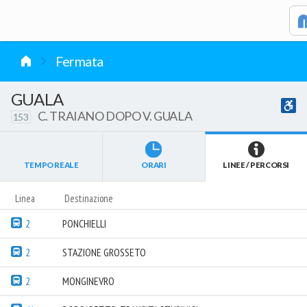
vai al contenuto
Fermata
GUALA
C. TRAIANO DOPO V. GUALA
153
TEMPO REALE
ORARI
LINEE / PERCORSI
Linea
Destinazione
2
PONCHIELLI
2
STAZIONE GROSSETO
2
MONGINEVRO