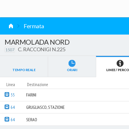
vai al contenuto
Fermata
MARMOLADA NORD
C. RACCONIGI N.225
1507
TEMPO REALE
ORARI
LINEE / PERCO
Linea
Destinazione
55
FARINI
64
GRUGLIASCO, STAZIONE
64
SERAO