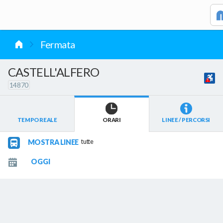
vai al contenuto
Fermata
CASTELL'ALFERO
14870
TEMPO REALE
ORARI
LINEE / PERCORSI
MOSTRA LINEE
tutte