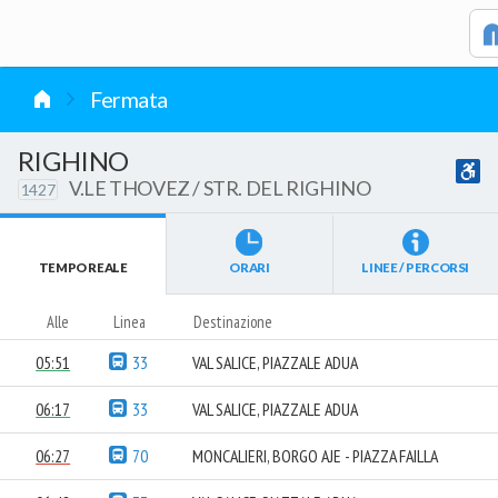
vai al contenuto
Fermata
RIGHINO
V.LE THOVEZ / STR. DEL RIGHINO
1427
TEMPO REALE
ORARI
LINEE / PERCORSI
Alle
Linea
Destinazione
05:51
33
VAL SALICE, PIAZZALE ADUA
06:17
33
VAL SALICE, PIAZZALE ADUA
06:27
70
MONCALIERI, BORGO AJE - PIAZZA FAILLA