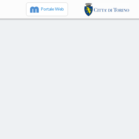
Portale Web
IT
EN
FR