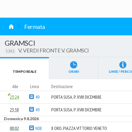
vai al contenuto
Fermata
GRAMSCI
V. VERDI FRONTE V. GRAMSCI
1361
TEMPO REALE
ORARI
LINEE / PERCO
Alle
Linea
Destinazione
23:24
49
PORTA SUSA, P. XVIII DICEMBRE
23:58
49
PORTA SUSA, P. XVIII DICEMBRE
Domenica 9.8.2026
00:02
N08
8 ORO, PIAZZA VITTORIO VENETO